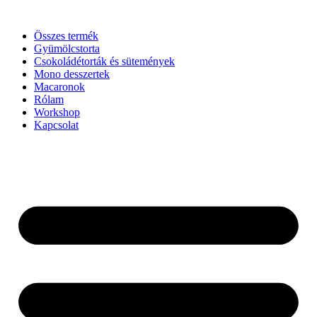
Ugrás
a
Összes termék
tartalomhoz
Gyümölcstorta
Csokoládétorták és sütemények
Mono desszertek
Macaronok
Rólam
Workshop
Kapcsolat