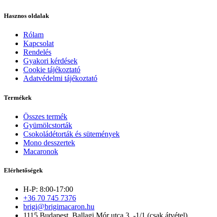
Hasznos oldalak
Rólam
Kapcsolat
Rendelés
Gyakori kérdések
Cookie tájékoztató
Adatvédelmi tájékoztató
Termékek
Összes termék
Gyümölcstorták
Csokoládétorták és sütemények
Mono desszertek
Macaronok
Elérhetőségek
H-P: 8:00-17:00
+36 70 745 7376
brigi@brigimacaron.hu
1115 Budapest, Ballagi Mór utca 3. -1/1 (csak átvétel)