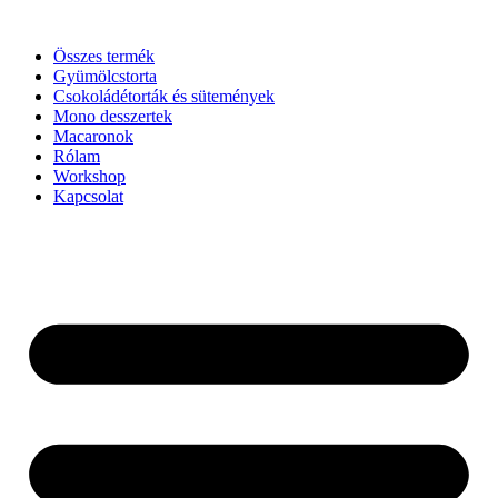
Ugrás
a
Összes termék
tartalomhoz
Gyümölcstorta
Csokoládétorták és sütemények
Mono desszertek
Macaronok
Rólam
Workshop
Kapcsolat