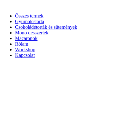
Ugrás
a
Összes termék
tartalomhoz
Gyümölcstorta
Csokoládétorták és sütemények
Mono desszertek
Macaronok
Rólam
Workshop
Kapcsolat