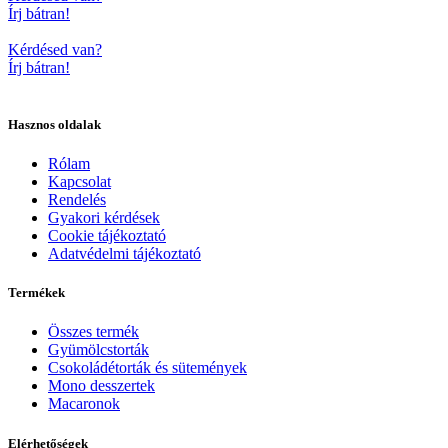
Írj bátran!
Kérdésed van?
Írj bátran!
Hasznos oldalak
Rólam
Kapcsolat
Rendelés
Gyakori kérdések
Cookie tájékoztató
Adatvédelmi tájékoztató
Termékek
Összes termék
Gyümölcstorták
Csokoládétorták és sütemények
Mono desszertek
Macaronok
Elérhetőségek