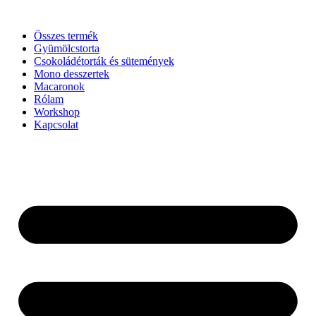
Ugrás
a
Összes termék
tartalomhoz
Gyümölcstorta
Csokoládétorták és sütemények
Mono desszertek
Macaronok
Rólam
Workshop
Kapcsolat