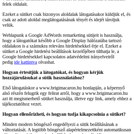
felek oldalait.
Ezeket a sütiket csak bizonyos aloldalak látogatásakor küldjük el, és
csak az adott aloldal meglátogatásának tényét és idejét tároljuk
velük.
Weblapunk a Google AdWords remarketing sütijeit is használja,
hogy a látogatókat később a Google Display hálózatába tartozó
oldalakon is a számukra releváns hirdetésekkel érje el. Ezeket a
sütiket a Google hirdetési beállítások kezelőjében tilthatja le, a
Google hirdetésekkel kapcsolatos adatvédelmi irányelveiről
pedig
ide kattintva
olvashat.
Hogyan értesítjük a látogatókat, és hogyan kérjük
hozzájárulásukat a sütik használatához?
Első látogatáskor a www.brigimacaron.hu honlapján, a képernyő
alsó részén felugrik egy felirat arról, hogy a www.brigimacaron.hu
azt itt megismerhető sütiket használja, illetve egy link, amely ehhez a
tájékoztatóhoz vezet.
Hogyan ellenőrizheti, és hogyan tudja kikapcsolnia a sütiket?
Minden modern böngésző engedélyezi a sütik beállításának a
változtatását. A legtöbb böngésző alapértelmezettként automatikusan