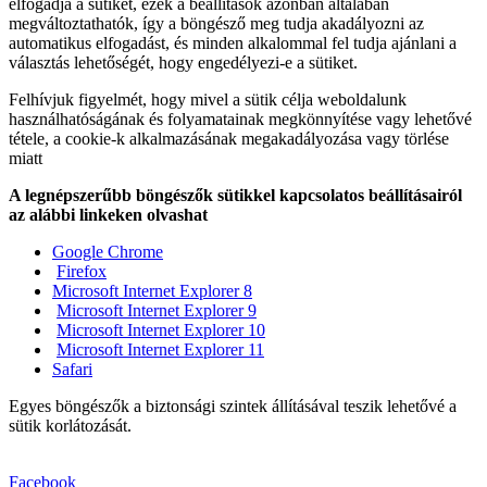
elfogadja a sütiket, ezek a beállítások azonban általában
megváltoztathatók, így a böngésző meg tudja akadályozni az
automatikus elfogadást, és minden alkalommal fel tudja ajánlani a
választás lehetőségét, hogy engedélyezi-e a sütiket.
Felhívjuk figyelmét, hogy mivel a sütik célja weboldalunk
használhatóságának és folyamatainak megkönnyítése vagy lehetővé
tétele, a cookie-k alkalmazásának megakadályozása vagy törlése
miatt
A legnépszerűbb böngészők sütikkel kapcsolatos beállításairól
az alábbi linkeken olvashat
Google Chrome
Firefox
Microsoft Internet Explorer 8
Microsoft Internet Explorer 9
Microsoft Internet Explorer 10
Microsoft Internet Explorer 11
Safari
Egyes böngészők a biztonsági szintek állításával teszik lehetővé a
sütik korlátozását.
Facebook