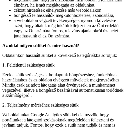
élményt, ha ismét meglátogatja az oldalunkat,
célzott hirdetések elhelyezése más weboldalakon,
böngésző felhasználók megkülönböztetése, azonosítása,
a weboldalon végzett tevékenységek nyomon követésére
azért, hogy általuk még inkább kifejezetten az Önt érdeklő
vagy az Ön számára fontos, releváns ajánlatokról üzenetet
juttathassunk el az Ön számára.
Az oldal milyen sütiket és mire használ?
Oldalainkon használt sütiket a következő kategóriákba soroljuk:
1. Feltétlenül szükséges sütik
Ezek a sütik szükségesek honlapunk böngészéshez, funkcióinak
használatához és az oldalon elvégzett műveletek megjegyzéséhez.
Mindig csak az adott látogatás alatt érvényesek, a munkamenet
végeztével, illetve a böngésző bezárásával automatikusan törlődnek
a számítógépről.
2. Teljesítmény méréséhez szükséges sütik
Weboldalunkat Google Analytics sütikkel elemezzük, hogy
portálunkat a látogatói szokásoknak megfelelően fejleszteni és
javítani tudjuk. Fontos, hogy ezek a sütik nem tudják és nem is