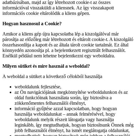
adatbázisában, majd az így létrehozott cookie-t az összes
információval visszaküldi a kliensnek. Az így visszakapott
információs cookie eltárolódik a kliens gépen.
Hogyan hasznosul a Cookie?
Amikor a kliens gép újra kapcsolatba lép a kiszolgálóval már
párosítja az előzőleg már létrehozott és eltárolt cookie-t. A kiszolgáló
összehasonlítja a kapott és az általa tárolt cookie tartalmát. Ez által
könnyedén azonosítja pl. a bejelentkezett regisztrált felhasználót.
Enélkül például nem lehetne bejelentkezni egy weboldalra.
Milyen sütiket és mire használ a weboldal?
A weboldal a sütiket a következő célokból használja
weboldalunk fejlesztése,
az Ön navigációjának megkönnyítése weboldalunkon és az
oldal funkcióinak használata során, így biztosítva a
zökkenőmentes felhasználói élményt,
információ gyűjtése azzal kapcsolatban, hogy hogyan
használja weboldalunkat – annak felmérésével, hogy
weboldalunk melyik részeit látogatja vagy használja
leginkább, így megtudhatjuk, hogyan biztosítsunk Önnek még
jobb felhasználói élményt, ha ismét meglátogatja oldalunkat,
megtudhatjuk, hogyan biztosítsuk még jobban a felhasználói