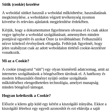
Sütik (cookie) kezelése
A weboldal sütiket használ a weboldal működtetése, használatának
megkönnyítése, a weboldalon végzett tevékenység nyomon
követése és releváns ajánlatok megjelenítése érdekében.
Kérjük, hogy a dokumentumot figyelmesen olvassa el és csak akkor
vegye igénybe a weboldal szolgáltatásait, amennyiben minden
pontjával egyetért és azokat Önre (a továbbiakban: Felhasználó)
nézve kötelező érvényűnek elfogadja. Felhívjuk figyelmét, hogy
jelen szabályzat csak az adott weboldalon történő cookie-kezelésre
vonatkozik.
Mi az a Cookie?
A cookie (magyarul “süti”) egy olyan kisméretű adatcsomag, amit az
internetes szolgáltatások a böngészőben tárolnak el. A hatékony és
modern felhasználói élményt nyújtó online szolgáltatás
működéséhez elengedhetetlen technológia, amelyet manapság
minden böngésző támogat.
Hogyan keletkezik a Cookie?
Először a kliens gép küld egy kérést a kiszolgáló irányába. Ekkor a
kiszolgáló létrehoz egy egyedi azonosítót és ezt eltárolja a saját