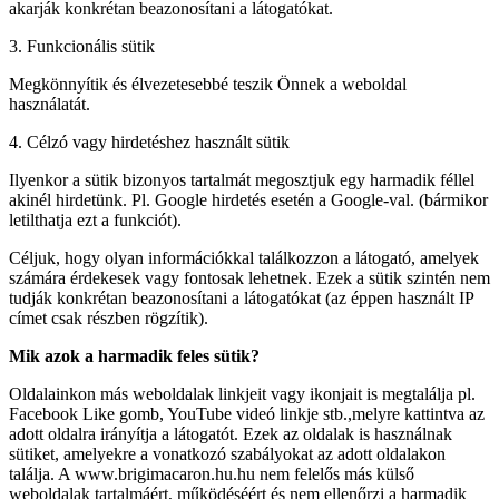
akarják konkrétan beazonosítani a látogatókat.
3. Funkcionális sütik
Megkönnyítik és élvezetesebbé teszik Önnek a weboldal
használatát.
4. Célzó vagy hirdetéshez használt sütik
Ilyenkor a sütik bizonyos tartalmát megosztjuk egy harmadik féllel
akinél hirdetünk. Pl. Google hirdetés esetén a Google-val. (bármikor
letilthatja ezt a funkciót).
Céljuk, hogy olyan információkkal találkozzon a látogató, amelyek
számára érdekesek vagy fontosak lehetnek. Ezek a sütik szintén nem
tudják konkrétan beazonosítani a látogatókat (az éppen használt IP
címet csak részben rögzítik).
Mik azok a harmadik feles sütik?
Oldalainkon más weboldalak linkjeit vagy ikonjait is megtalálja pl.
Facebook Like gomb, YouTube videó linkje stb.,melyre kattintva az
adott oldalra irányítja a látogatót. Ezek az oldalak is használnak
sütiket, amelyekre a vonatkozó szabályokat az adott oldalakon
találja. A www.brigimacaron.hu.hu nem felelős más külső
weboldalak tartalmáért, működéséért és nem ellenőrzi a harmadik